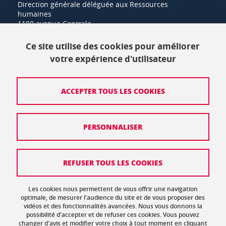
Direction générale déléguée aux Ressources
humaines
1180 avenue Centrale
38400 Saint-Martin-d'Hères
Ce site utilise des cookies pour améliorer
+33 (0)4 57 42 21 42
votre expérience d'utilisateur
Crédits
ACCEPTER TOUS LES COOKIES
Mentions légales
PERSONNALISER
Politique de protection des données
Données personnelles
REFUSER TOUS LES COOKIES
Gestion des cookies
Accessibilité : non conforme
Les cookies nous permettent de vous offrir une navigation
optimale, de mesurer l'audience du site et de vous proposer des
vidéos et des fonctionnalités avancées. Nous vous donnons la
Plan de site
possibilité d'accepter et de refuser ces cookies. Vous pouvez
changer d'avis et modifier votre choix à tout moment en cliquant