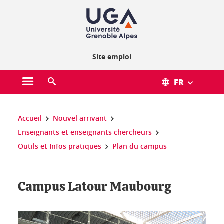
Gestion des cookies
Site emploi
FR
Ouvrir le menu principal
Ouvrir le moteur de recherche
Vous êtes ici :
Accueil
Nouvel arrivant
Enseignants et enseignants chercheurs
Outils et Infos pratiques
Plan du campus
Campus Latour Maubourg