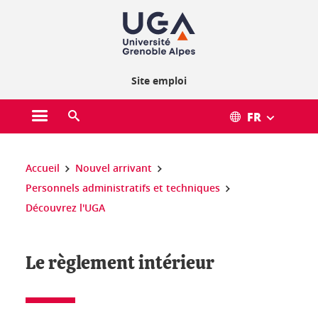
Gestion des cookies
Site emploi
FR
Ouvrir le menu principal
Ouvrir le moteur de recherche
Vous êtes ici :
Accueil
Nouvel arrivant
Personnels administratifs et techniques
Découvrez l'UGA
Le règlement intérieur