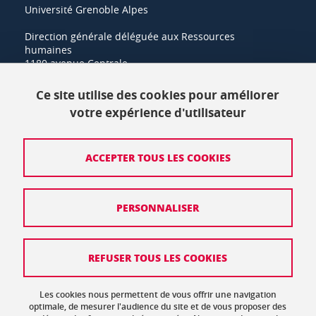
Université Grenoble Alpes
Direction générale déléguée aux Ressources
humaines
1180 avenue Centrale
38400 Saint-Martin-d'Hères
Ce site utilise des cookies pour améliorer
+33 (0)4 57 42 21 42
votre expérience d'utilisateur
Crédits
ACCEPTER TOUS LES COOKIES
Mentions légales
PERSONNALISER
Politique de protection des données
Données personnelles
REFUSER TOUS LES COOKIES
Gestion des cookies
Accessibilité : non conforme
Les cookies nous permettent de vous offrir une navigation
optimale, de mesurer l'audience du site et de vous proposer des