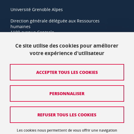
Université Grenoble Alpes
Direction générale déléguée aux Ressources
humaines
1180 avenue Centrale
38400 Saint-Martin-d'Hères
Ce site utilise des cookies pour améliorer
+33 (0)4 57 42 21 42
votre expérience d'utilisateur
Crédits
ACCEPTER TOUS LES COOKIES
Mentions légales
PERSONNALISER
Politique de protection des données
Données personnelles
REFUSER TOUS LES COOKIES
Gestion des cookies
Accessibilité : non conforme
Les cookies nous permettent de vous offrir une navigation