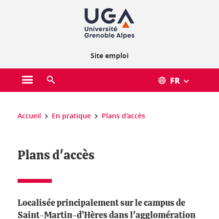
Gestion des cookies
Site emploi
FR
Ouvrir le menu principal
Ouvrir le moteur de recherche
Vous êtes ici :
Accueil
En pratique
Plans d'accès
Plans d'accès
Localisée principalement sur le campus de
Saint-Martin-d’Hères dans l'agglomération