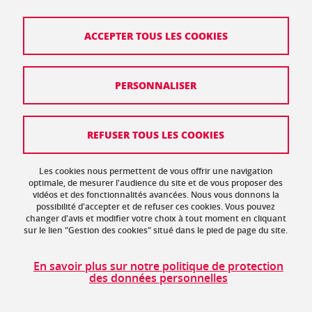
Crédits
ACCEPTER TOUS LES COOKIES
Mentions légales
PERSONNALISER
Politique de protection des données
Données personnelles
REFUSER TOUS LES COOKIES
Gestion des cookies
Accessibilité : non conforme
Les cookies nous permettent de vous offrir une navigation
optimale, de mesurer l'audience du site et de vous proposer des
vidéos et des fonctionnalités avancées. Nous vous donnons la
Plan de site
possibilité d'accepter et de refuser ces cookies. Vous pouvez
changer d'avis et modifier votre choix à tout moment en cliquant
sur le lien "Gestion des cookies" situé dans le pied de page du site.
En savoir plus sur notre politique de protection
des données personnelles