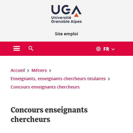
Gestion des cookies
Site emploi
FR
Ouvrir le menu principal
Ouvrir le moteur de recherche
Vous êtes ici :
Accueil
Métiers
Enseignants, enseignants chercheurs titulaires
Concours enseignants chercheurs
Concours enseignants
chercheurs