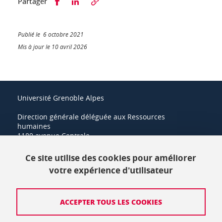
Partager sur Facebook
Partager sur LinkedIn
Partager
Publié le 6 octobre 2021
Mis à jour le 10 avril 2026
Université Grenoble Alpes
Direction générale déléguée aux Ressources
humaines
1180 avenue Centrale
38400 Saint-Martin-d'Hères
Ce site utilise des cookies pour améliorer
+33 (0)4 57 42 21 42
votre expérience d'utilisateur
Crédits
ACCEPTER TOUS LES COOKIES
Mentions légales