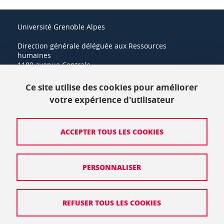
Université Grenoble Alpes
Direction générale déléguée aux Ressources
humaines
1180 avenue Centrale
38400 Saint-Martin-d'Hères
Ce site utilise des cookies pour améliorer
+33 (0)4 57 42 21 42
votre expérience d'utilisateur
Crédits
ACCEPTER TOUS LES COOKIES
Mentions légales
PERSONNALISER
Politique de protection des données
Données personnelles
REFUSER TOUS LES COOKIES
Gestion des cookies