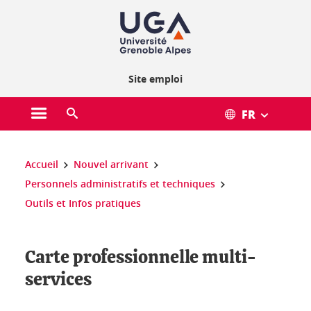
Gestion des cookies
Site emploi
FR
Ouvrir le menu principal
Ouvrir le moteur de recherche
Vous êtes ici :
Accueil
Nouvel arrivant
Personnels administratifs et techniques
Outils et Infos pratiques
Carte professionnelle multi-
services