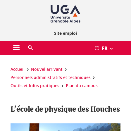
Gestion des cookies
Site emploi
FR
Ouvrir le menu principal
Ouvrir le moteur de recherche
Vous êtes ici :
Accueil
Nouvel arrivant
Personnels administratifs et techniques
Outils et Infos pratiques
Plan du campus
L'école de physique des Houches