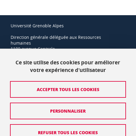
Université Grenoble Alpes
Direction générale déléguée aux Ressources
humaines
1180 avenue Centrale
38400 Saint-Martin-d'Hères
Ce site utilise des cookies pour améliorer
+33 (0)4 57 42 21 42
votre expérience d'utilisateur
Crédits
ACCEPTER TOUS LES COOKIES
Mentions légales
PERSONNALISER
Politique de protection des données
Données personnelles
REFUSER TOUS LES COOKIES
Gestion des cookies