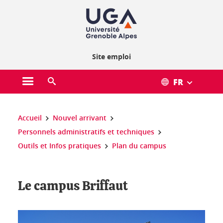
Gestion des cookies
Site emploi
FR
Ouvrir le menu principal
Ouvrir le moteur de recherche
Vous êtes ici :
Accueil
Nouvel arrivant
Personnels administratifs et techniques
Outils et Infos pratiques
Plan du campus
Le campus Briffaut