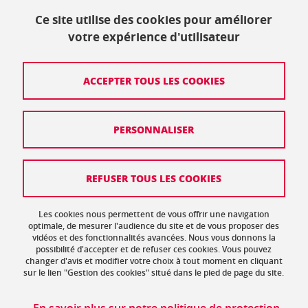
38400 Saint-Martin-d'Hères
Ce site utilise des cookies pour améliorer
+33 (0)4 57 42 21 42
votre expérience d'utilisateur
Crédits
ACCEPTER TOUS LES COOKIES
Mentions légales
PERSONNALISER
Politique de protection des données
Données personnelles
REFUSER TOUS LES COOKIES
Gestion des cookies
Accessibilité : non conforme
Les cookies nous permettent de vous offrir une navigation
optimale, de mesurer l'audience du site et de vous proposer des
vidéos et des fonctionnalités avancées. Nous vous donnons la
Plan de site
possibilité d'accepter et de refuser ces cookies. Vous pouvez
changer d'avis et modifier votre choix à tout moment en cliquant
sur le lien "Gestion des cookies" situé dans le pied de page du site.