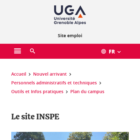
Gestion des cookies
Site emploi
FR
Ouvrir le menu principal
Ouvrir le moteur de recherche
Vous êtes ici :
Accueil
Nouvel arrivant
Personnels administratifs et techniques
Outils et Infos pratiques
Plan du campus
Le site INSPE