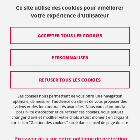
Ce site utilise des cookies pour améliorer
+33 (0)4 57 42 21 42
votre expérience d'utilisateur
Crédits
ACCEPTER TOUS LES COOKIES
Mentions légales
PERSONNALISER
Politique de protection des données
Données personnelles
REFUSER TOUS LES COOKIES
Gestion des cookies
Accessibilité : non conforme
Les cookies nous permettent de vous offrir une navigation
optimale, de mesurer l'audience du site et de vous proposer des
vidéos et des fonctionnalités avancées. Nous vous donnons la
Plan de site
possibilité d'accepter et de refuser ces cookies. Vous pouvez
changer d'avis et modifier votre choix à tout moment en cliquant
sur le lien "Gestion des cookies" situé dans le pied de page du site.
En savoir plus sur notre politique de protection