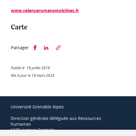
www.valenceromansmobilites.fr
Carte
Partager sur Facebook
Partager sur LinkedIn
Partager
Publié le 19 juillet 2018
Mis à jour le 18 mars 2024
Université Grenoble Alpes
Direction générale déléguée aux Ressources
humaines
1180 avenue Centrale
38400 Saint-Martin-d'Hères