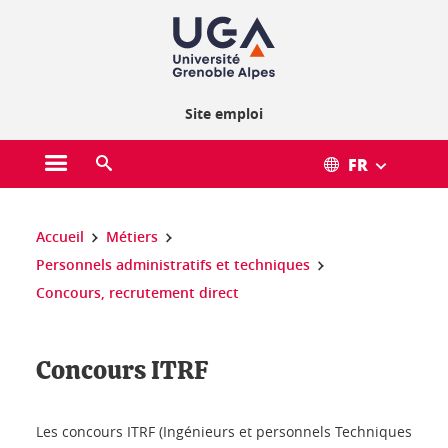
Gestion des cookies
Site emploi
FR
Ouvrir le menu principal
Ouvrir le moteur de recherche
Vous êtes ici :
Accueil
Métiers
Personnels administratifs et techniques
Concours, recrutement direct
Concours ITRF
Les concours ITRF (Ingénieurs et personnels Techniques