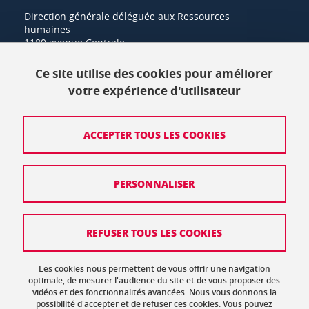
Direction générale déléguée aux Ressources
humaines
1180 avenue Centrale
38400 Saint-Martin-d'Hères
Ce site utilise des cookies pour améliorer
+33 (0)4 57 42 21 42
votre expérience d'utilisateur
Crédits
ACCEPTER TOUS LES COOKIES
Mentions légales
PERSONNALISER
Politique de protection des données
Données personnelles
REFUSER TOUS LES COOKIES
Gestion des cookies
Accessibilité : non conforme
Les cookies nous permettent de vous offrir une navigation
optimale, de mesurer l'audience du site et de vous proposer des
vidéos et des fonctionnalités avancées. Nous vous donnons la
Plan de site
possibilité d'accepter et de refuser ces cookies. Vous pouvez