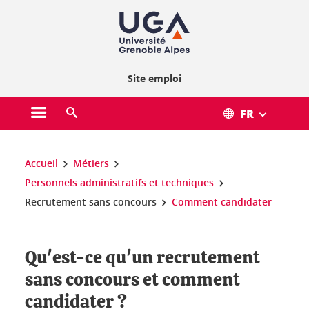
Gestion des cookies
Site emploi
FR
Ouvrir le menu principal
Ouvrir le moteur de recherche
Vous êtes ici :
Accueil
Métiers
Personnels administratifs et techniques
Recrutement sans concours
Comment candidater
Qu'est-ce qu'un recrutement
sans concours et comment
candidater ?