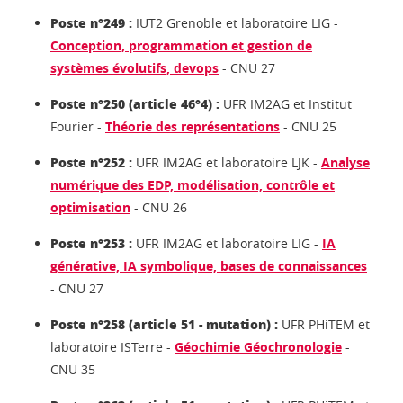
Poste n°249 :
IUT2 Grenoble et laboratoire LIG -
Conception, programmation et gestion de
systèmes évolutifs, devops
- CNU 27
Poste n°250 (article 46°4) :
UFR IM2AG et Institut
Fourier -
Théorie des représentations
- CNU 25
Poste n°252 :
UFR IM2AG et laboratoire LJK -
Analyse
numérique des EDP, modélisation, contrôle et
optimisation
- CNU 26
Poste n°253 :
UFR IM2AG et laboratoire LIG -
IA
générative, IA symbolique, bases de connaissances
- CNU 27
Poste n°258 (article 51 - mutation) :
UFR PHiTEM et
laboratoire ISTerre -
Géochimie Géochronologie
-
CNU 35