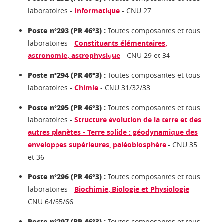
laboratoires -
Informatique
- CNU 27
Poste n°293 (PR 46°3) :
Toutes composantes et tous
laboratoires -
Constituants élémentaires,
astronomie, astrophysique
- CNU 29 et 34
Poste n°294 (PR 46°3) :
Toutes composantes et tous
laboratoires -
Chimie
- CNU 31/32/33
Poste n°295 (PR 46°3) :
Toutes composantes et tous
laboratoires -
Structure évolution de la terre et des
autres planètes - Terre solide : géodynamique des
enveloppes supérieures, paléobiosphère
- CNU 35
et 36
Poste n°296 (PR 46°3) :
Toutes composantes et tous
laboratoires -
Biochimie, Biologie et Physiologie
-
CNU 64/65/66
Poste n°297 (PR 46°3) :
Toutes composantes et tous