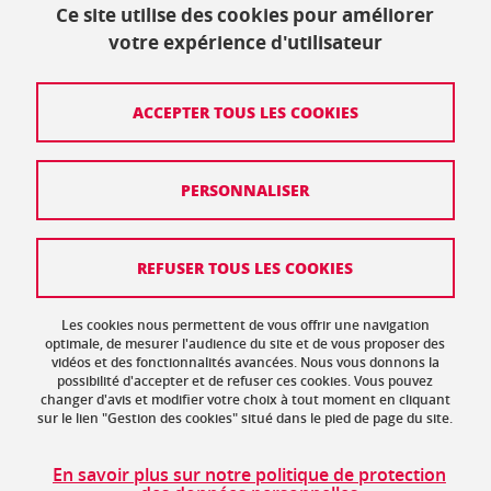
Ce site utilise des cookies pour améliorer
+33 (0)4 57 42 21 42
votre expérience d'utilisateur
Crédits
ACCEPTER TOUS LES COOKIES
Mentions légales
PERSONNALISER
Politique de protection des données
Données personnelles
REFUSER TOUS LES COOKIES
Gestion des cookies
Accessibilité : non conforme
Les cookies nous permettent de vous offrir une navigation
optimale, de mesurer l'audience du site et de vous proposer des
vidéos et des fonctionnalités avancées. Nous vous donnons la
Plan de site
possibilité d'accepter et de refuser ces cookies. Vous pouvez
changer d'avis et modifier votre choix à tout moment en cliquant
sur le lien "Gestion des cookies" situé dans le pied de page du site.
En savoir plus sur notre politique de protection