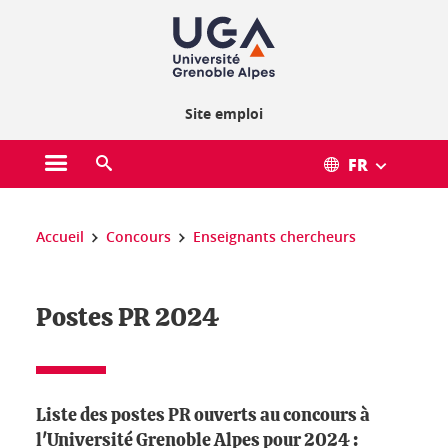
Gestion des cookies
Site emploi
FR
Ouvrir le menu principal
Ouvrir le moteur de recherche
Vous êtes ici :
Accueil
Concours
Enseignants chercheurs
Postes PR 2024
Liste des postes PR ouverts au concours à
l'Université Grenoble Alpes pour 2024 :