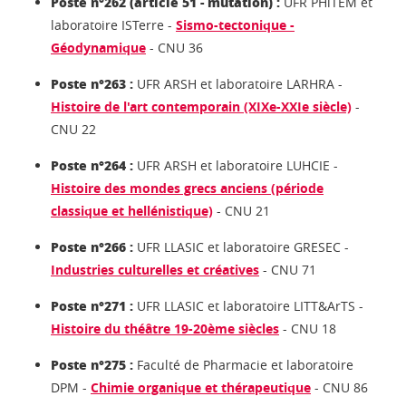
Poste n°262 (article 51 - mutation) :
UFR PHiTEM et
laboratoire ISTerre -
Sismo-tectonique -
Géodynamique
- CNU 36
Poste n°263 :
UFR ARSH et laboratoire LARHRA -
Histoire de l'art contemporain (XIXe-XXIe siècle)
-
CNU 22
Poste n°264 :
UFR ARSH et laboratoire LUHCIE -
Histoire des mondes grecs anciens (période
classique et hellénistique)
- CNU 21
Poste n°266 :
UFR LLASIC et laboratoire GRESEC -
Industries culturelles et créatives
- CNU 71
Poste n°271 :
UFR LLASIC et laboratoire LITT&ArTS -
Histoire du théâtre 19-20ème siècles
- CNU 18
Poste n°275 :
Faculté de Pharmacie et laboratoire
DPM -
Chimie organique et thérapeutique
- CNU 86