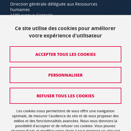
Direction générale déléguée aux Ressources
humaines
1180 avenue Centrale
38400 Saint-Martin-d'Hères
Ce site utilise des cookies pour améliorer
+33 (0)4 57 42 21 42
votre expérience d'utilisateur
Crédits
ACCEPTER TOUS LES COOKIES
Mentions légales
PERSONNALISER
Politique de protection des données
Données personnelles
REFUSER TOUS LES COOKIES
Gestion des cookies
Accessibilité : non conforme
Les cookies nous permettent de vous offrir une navigation
optimale, de mesurer l'audience du site et de vous proposer des
vidéos et des fonctionnalités avancées. Nous vous donnons la
Plan de site
possibilité d'accepter et de refuser ces cookies. Vous pouvez
changer d'avis et modifier votre choix à tout moment en cliquant