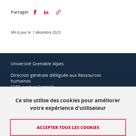
Partager sur Facebook
Partager sur LinkedIn
Partager
Mis à jour le 1 décembre 2023
Université Grenoble Alpes
Direction générale déléguée aux Ressources
humaines
1180 avenue Centrale
38400 Saint-Martin-d'Hères
Ce site utilise des cookies pour améliorer
+33 (0)4 57 42 21 42
votre expérience d'utilisateur
Crédits
ACCEPTER TOUS LES COOKIES