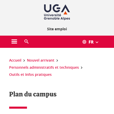
Gestion des cookies
Site emploi
FR
Ouvrir le menu principal
Ouvrir le moteur de recherche
Vous êtes ici :
Accueil
Nouvel arrivant
Personnels administratifs et techniques
Outils et Infos pratiques
Plan du campus