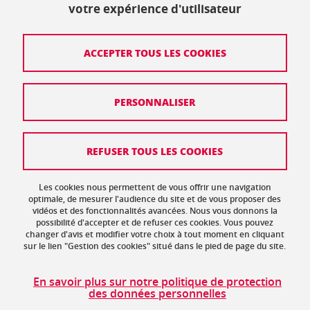
votre expérience d'utilisateur
Crédits
ACCEPTER TOUS LES COOKIES
Mentions légales
PERSONNALISER
Politique de protection des données
Données personnelles
REFUSER TOUS LES COOKIES
Gestion des cookies
Accessibilité : non conforme
Les cookies nous permettent de vous offrir une navigation
optimale, de mesurer l'audience du site et de vous proposer des
vidéos et des fonctionnalités avancées. Nous vous donnons la
Plan de site
possibilité d'accepter et de refuser ces cookies. Vous pouvez
changer d'avis et modifier votre choix à tout moment en cliquant
sur le lien "Gestion des cookies" situé dans le pied de page du site.
En savoir plus sur notre politique de protection
des données personnelles