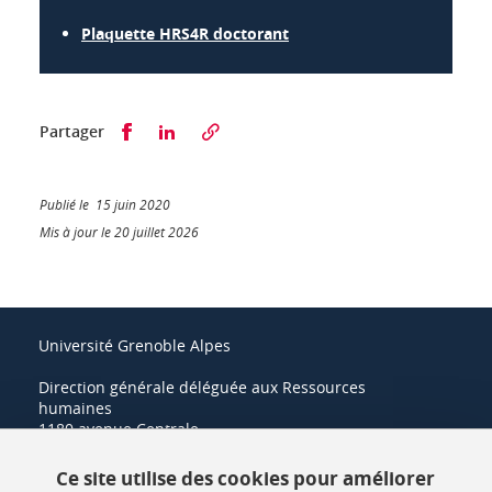
Plaquette HRS4R doctorant
Partager sur Facebook
Partager sur LinkedIn
Partager
Publié le 15 juin 2020
Mis à jour le 20 juillet 2026
Université Grenoble Alpes
Direction générale déléguée aux Ressources
humaines
1180 avenue Centrale
38400 Saint-Martin-d'Hères
Ce site utilise des cookies pour améliorer
+33 (0)4 57 42 21 42