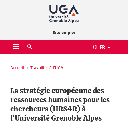
Gestion des cookies
Site emploi
FR
Ouvrir le menu principal
Ouvrir le moteur de recherche
Vous êtes ici :
Accueil
Travailler à l'UGA
La stratégie européenne des
ressources humaines pour les
chercheurs (HRS4R) à
l'Université Grenoble Alpes