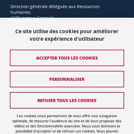
Direction générale déléguée aux Ressources
humaines
1180 avenue Centrale
38400 Saint-Martin-d'Hères
Ce site utilise des cookies pour améliorer
+33 (0)4 57 42 21 42
votre expérience d'utilisateur
Crédits
ACCEPTER TOUS LES COOKIES
Mentions légales
PERSONNALISER
Politique de protection des données
Données personnelles
REFUSER TOUS LES COOKIES
Gestion des cookies
Accessibilité : non conforme
Les cookies nous permettent de vous offrir une navigation
optimale, de mesurer l'audience du site et de vous proposer des
vidéos et des fonctionnalités avancées. Nous vous donnons la
Plan de site
possibilité d'accepter et de refuser ces cookies. Vous pouvez