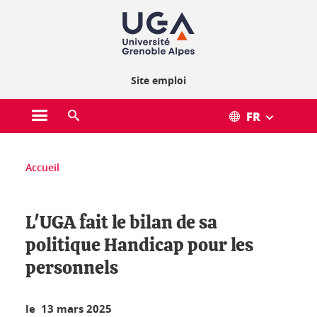
Gestion des cookies
Site emploi
FR
Ouvrir le menu principal
Ouvrir le moteur de recherche
Vous êtes ici :
Accueil
L'UGA fait le bilan de sa
politique Handicap pour les
personnels
le 13 mars 2025