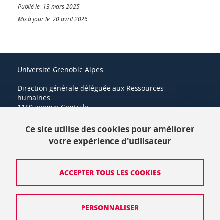
Publié le 13 mars 2025
Mis à jour le 20 avril 2026
Université Grenoble Alpes
Direction générale déléguée aux Ressources
humaines
1180 avenue Centrale
38400 Saint-Martin-d'Hères
Ce site utilise des cookies pour améliorer
+33 (0)4 57 42 21 42
votre expérience d'utilisateur
Crédits
ACCEPTER TOUS LES COOKIES
Mentions légales
PERSONNALISER
Politique de protection des données