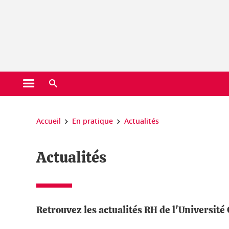
Gestion des cookies
Ouvrir le menu principal
Ouvrir le moteur de recherche
Vous êtes ici :
Accueil
En pratique
Actualités
Actualités
Retrouvez les actualités RH de l'Université