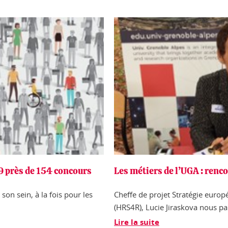
9 près de 154 concours
Les métiers de l’UGA : renc
 son sein, à la fois pour les
Cheffe de projet Stratégie euro
(HRS4R), Lucie Jiraskova nous par
Lire la suite