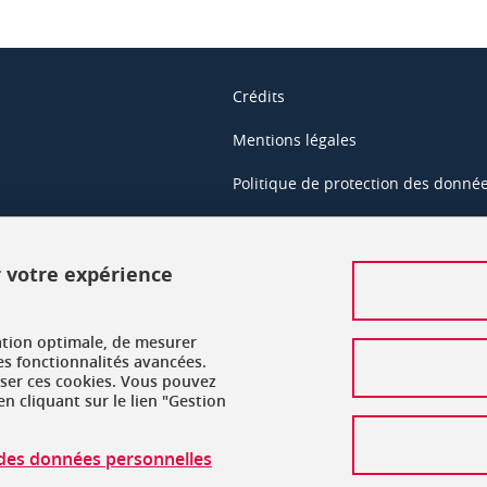
Crédits
Mentions légales
Politique de protection des donné
Données personnelles
Gestion des cookies
r votre expérience
Accessibilité : non conforme
ation optimale, de mesurer
Plan de site
es fonctionnalités avancées.
user ces cookies. Vous pouvez
n cliquant sur le lien "Gestion
n des données personnelles